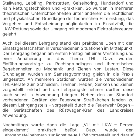
Stallwang, Leiblfing, Parkstetten, Geiselhöring, Hunderdorf und
Rain Rettungstechniken und –praktiken. So wurden in mehreren
theoretischen Unterrichtseinheiten unter anderem die rechtlichen
und physikalischen Grundlagen der technischen Hilfeleistung, das
Vorgehen und Entscheidungsmöglichkeiten im Einsatzfall, die
LKW-Rettung sowie der Umgang mit modernen Elektrofahrzeugen
gelehrt.
Auch bei diesem Lehrgang stand das praktische Üben mit den
Einsatzgerätschaften in verschiedenen Situationen im Mittelpunkt.
Der Lehrgang begann am ersten Freitag mit einer Vorstellung und
einer Annäherung an das Thema THL. Dazu wurden
Einführungsvorträge zu Rechtsgrundlagen und theoretischen
Begebenheiten zu Mechanik und Ziehen von Lasten. Diese
Grundlagen wurden am Samstagvormittag gleich in die Praxis
umgesetzt. An mehreren Stationen wurden die verschiedenen
THL-Geräte zum Schneiden, Trennen, Heben, Senken und Ziehen
vorgestellt, erklärt und die Lehrgangsteilnehmer durften diese
auch selbst in Anwendung bringen. Neben den am Standort
vorhandenen Geräten der Feuerwehr Straßkirchen fanden zu
diesem Lehrgangsteils – vorgestellt durch die Feuerwehr Bogen –
die Gerätschaften des Rüstwagen-Kran des Landkreises
Anwendung.
Nachmittags wurde dann die Lage „VU mit LKW – Person
eingeklemmt“ praktisch beübt. Dazu wurde den
Lehrgangsteilnehmern zunächst neue LKW vorgestellt und darauf