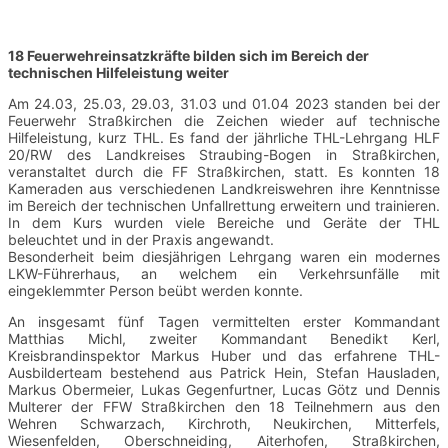
18 Feuerwehreinsatzkräfte bilden sich im Bereich der
technischen Hilfeleistung weiter
Am 24.03, 25.03, 29.03, 31.03 und 01.04 2023 standen bei der
Feuerwehr Straßkirchen die Zeichen wieder auf technische
Hilfeleistung, kurz
THL
. Es fand der jährliche
THL-Lehrgang HLF
20/RW
des Landkreises Straubing-Bogen in Straßkirchen,
veranstaltet durch die FF Straßkirchen, statt. Es konnten 18
Kameraden aus verschiedenen Landkreiswehren ihre Kenntnisse
im Bereich der technischen Unfallrettung erweitern und trainieren.
In dem Kurs wurden viele Bereiche und Geräte der THL
beleuchtet und in der Praxis angewandt.
Besonderheit beim diesjährigen Lehrgang waren ein modernes
LKW-Führerhaus, an welchem ein Verkehrsunfälle mit
eingeklemmter Person beübt werden konnte.
An insgesamt fünf Tagen vermittelten erster Kommandant
Matthias Michl, zweiter Kommandant Benedikt Kerl,
Kreisbrandinspektor Markus Huber und das erfahrene THL-
Ausbilderteam bestehend aus Patrick Hein, Stefan Hausladen,
Markus Obermeier, Lukas Gegenfurtner, Lucas Götz und Dennis
Multerer der FFW Straßkirchen den 18 Teilnehmern aus den
Wehren Schwarzach, Kirchroth, Neukirchen, Mitterfels,
Wiesenfelden, Oberschneiding, Aiterhofen, Straßkirchen,