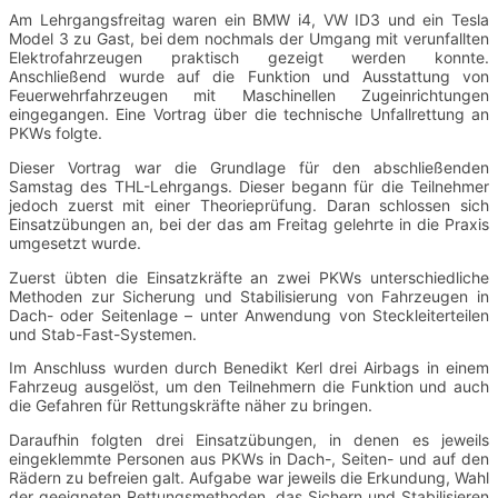
Am Lehrgangsfreitag waren ein BMW i4, VW ID3 und ein Tesla
Model 3 zu Gast, bei dem nochmals der Umgang mit verunfallten
Elektrofahrzeugen praktisch gezeigt werden konnte.
Anschließend wurde auf die Funktion und Ausstattung von
Feuerwehrfahrzeugen mit Maschinellen Zugeinrichtungen
eingegangen. Eine Vortrag über die technische Unfallrettung an
PKWs folgte.
Dieser Vortrag war die Grundlage für den abschließenden
Samstag des THL-Lehrgangs. Dieser begann für die Teilnehmer
jedoch zuerst mit einer Theorieprüfung. Daran schlossen sich
Einsatzübungen an, bei der das am Freitag gelehrte in die Praxis
umgesetzt wurde.
Zuerst übten die Einsatzkräfte an zwei PKWs unterschiedliche
Methoden zur Sicherung und Stabilisierung von Fahrzeugen in
Dach- oder Seitenlage – unter Anwendung von Steckleiterteilen
und Stab-Fast-Systemen.
Im Anschluss wurden durch Benedikt Kerl drei Airbags in einem
Fahrzeug ausgelöst, um den Teilnehmern die Funktion und auch
die Gefahren für Rettungskräfte näher zu bringen.
Daraufhin folgten drei Einsatzübungen, in denen es jeweils
eingeklemmte Personen aus PKWs in Dach-, Seiten- und auf den
Rädern zu befreien galt. Aufgabe war jeweils die Erkundung, Wahl
der geeigneten Rettungsmethoden, das Sichern und Stabilisieren